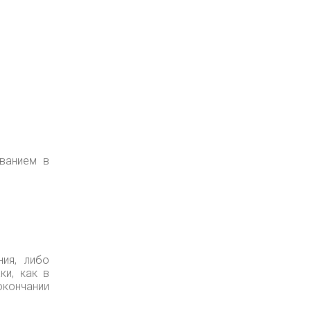
ованием в
ия, либо
ки, как в
окончании