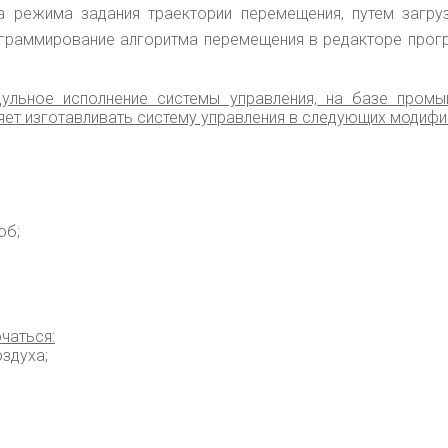
а режима задания траектории перемещения, путем загру
граммирование алгоритма перемещения в редакторе прогр
дульное исполнение системы управления, на базе пром
воляет изготавливать систему управления в следующих модифи
об;
чаться:
здуха;