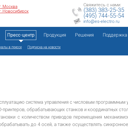
Свяжитесь с нами:
г. Москва
(383) 383-25-35
г. Новосибирск
(495) 744-55-54
info@es-electro.ru
Пресс-центр
Продукция
Решения
Поддержка
иалы в прессе
Подписка на новости
сплуатацию система управления с числовым программным 
3D-принтеров, обрабатывающих станков и координатных сто
тановки с количеством приводов перемещения механизмов
брабатывать до 4 осей, а также осуществлять синхронное