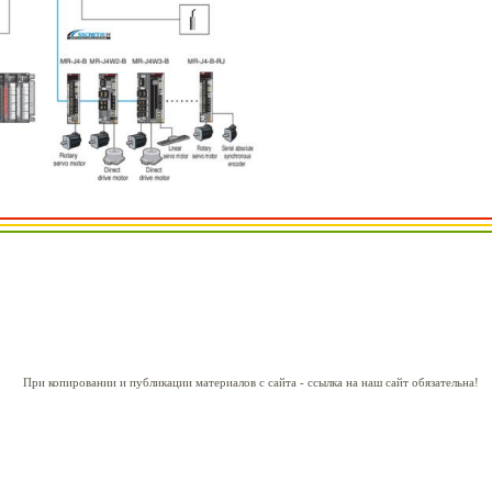
При копировании и публикации материалов с сайта - ссылка на наш сайт обязательна!