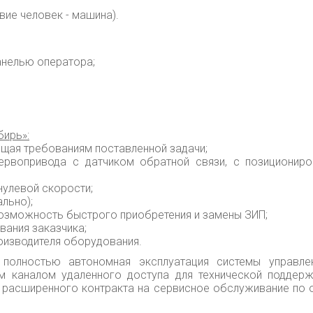
вие человек - машина).
анелью оператора;
бирь»:
ющая требованиям поставленной задачи;
сервопривода с датчиком обратной связи, с позиционир
нулевой скорости;
льно);
 возможность быстрого приобретения и замены ЗИП;
вания заказчика;
роизводителя оборудования.
лностью автономная эксплуатация системы управлен
м каналом удаленного доступа для технической поддерж
х расширенного контракта на сервисное обслуживание по 