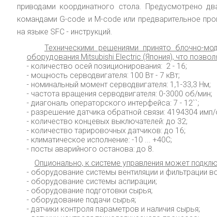
приводами координатного стола. Предусмотрено дв
командами G-code и M-code или предварительное про
на языке SFC - инструкций.
Техническими решениями принято блочно-мо
оборудования Mitsubishi Electric (Япония), что поз
- количество осей позиционирования: 2 - 16;
- мощность серводвигателя: 100 Вт - 7 кВт;
- номинальный момент серводвигателя: 1,1-33,3 Нм;
- частота вращения серводвигателя: 0-3000 об/мин;
- диагональ операторского интерфейса: 7 - 12``;
- разрешение датчика обратной связи: 4194304 имп/
- количество концевых выключателей: до 32;
- количество тарировочных датчиков: до 16;
- климатическое исполнение: -10 ... +40С;
- посты аварийного останова: до 8.
Опционально, к системе управления может подклю
- оборудование системы вентиляции и фильтрации во
- оборудование системы аспирации;
- оборудование подготовки сырья;
- оборудование подачи сырья;
- датчики контроля параметров и наличия сырья;