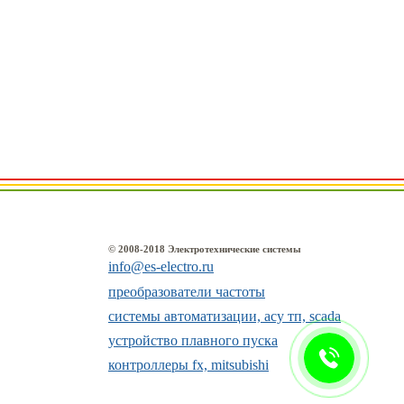
© 2008-2018 Электротехнические системы
info@es-electro.ru
преобразователи частоты
системы автоматизации, асу тп, scada
устройство плавного пуска
контроллеры fx, mitsubishi