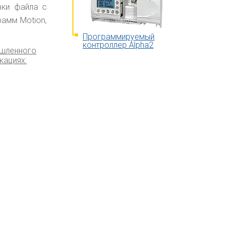
зки файла с
амм Motion,
Программируемый
контроллер Alpha2
ышленного
кациях: