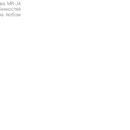
тва MR-J4
енностей
 на любом