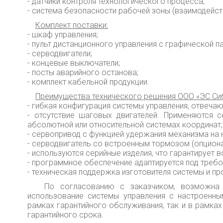
- датчики контроля технологического процесса;
- система безопасности рабочей зоны (взаимодейст
Комплект поставки:
- шкаф управления;
- пульт дистанционного управления с графической п
- серводвигатели;
- концевые выключатели;
- посты аварийного останова;
- комплект кабельной продукции.
Преимущества технического решения ООО «ЭС Си
- гибкая конфигурация системы управления, отвеча
- отсутствие шаговых двигателей. Применяются 
абсолютной или относительной системах координат;
- сервопривод с функцией удержания механизма на 
- серводвигатель со встроенным тормозом (опциона
- используются серийные изделия, что гарантирует
- программное обеспечение адаптируется под требо
- техническая поддержка изготовителя системы и п
По согласованию с заказчиком, возможна по
использование системы управления с настроенны
рамках гарантийного обслуживания, так и в рамка
гарантийного срока.