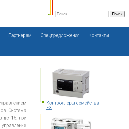
Партнерам
Спецпредложения
Контакты
управлением
Контроллеры семейства
FX
лов. Система
 до 16, при
 управление