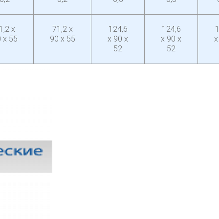
1,2 x
71,2 x
124,6
124,6
1
 x 55
90 x 55
x 90 x
x 90 x
x
52
52