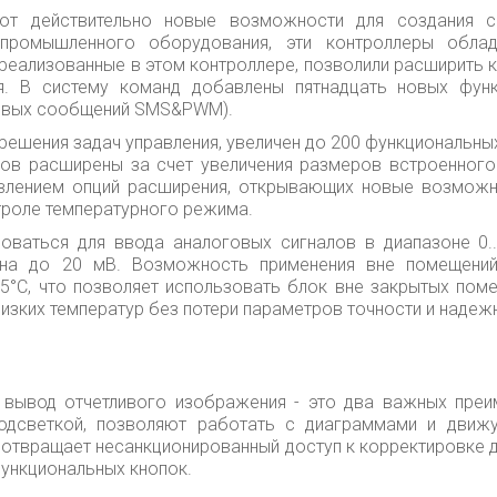
т действительно новые возможности для создания с
 промышленного оборудования, эти контроллеры обла
еализованные в этом контроллере, позволили расширить к
я. В систему команд добавлены пятнадцать новых фун
стовых сообщений SMS&PWM).
ешения задач управления, увеличен до 200 функциональных
ов расширены за счет увеличения размеров встроенного
влением опций расширения, открывающих новые возможно
троле температурного режима.
оваться для ввода аналоговых сигналов в диапазоне 0..
ена до 20 мВ. Возможность применения вне помещени
55°С, что позволяет использовать блок вне закрытых поме
низких температур без потери параметров точности и надеж
 вывод отчетливого изображения - это два важных преи
одсветкой, позволяют работать с диаграммами и движ
отвращает несанкционированный доступ к корректировке д
ункциональных кнопок.