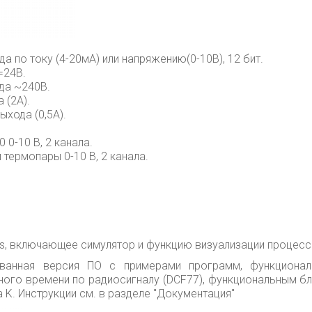
а по току (4-20мА) или напряжению(0-10В), 12 бит.
=24В.
да ~240В.
 (2А).
ыхода (0,5А).
 0-10 В, 2 канала.
 термопары 0-10 В, 2 канала.
s, включающее симулятор и функцию визуализации процесс
ованная версия ПО с примерами программ, функциона
ного времени по радиосигналу (DCF77), функциональным б
 K. Инструкции см. в разделе "Документация"