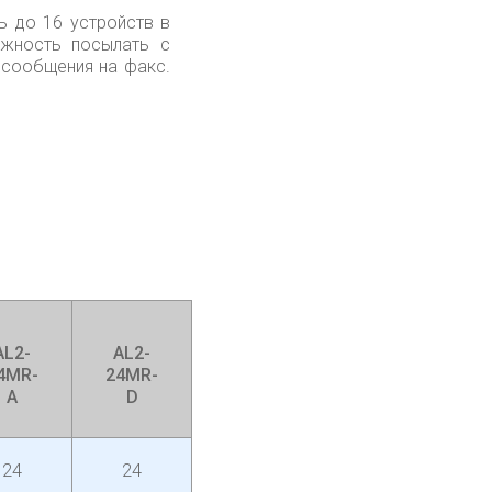
ь до 16 устройств в
ожность посылать с
 сообщения на факс.
AL2-
AL2-
4MR-
24MR-
A
D
24
24