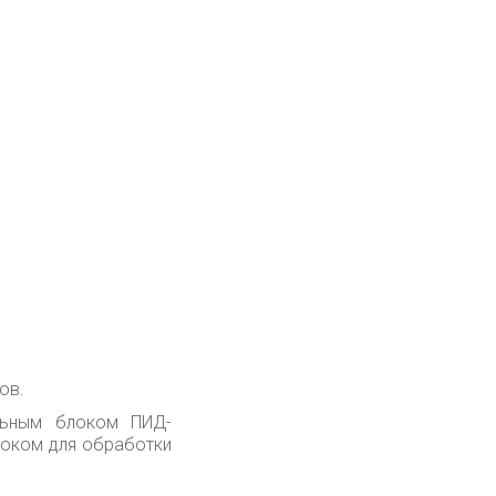
ов.
льным блоком ПИД-
локом для обработки