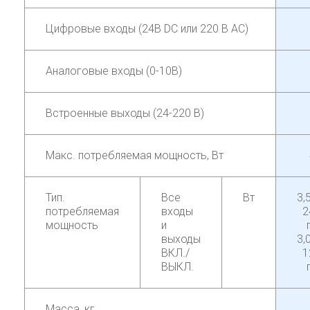
Цифровые входы (24В DC или 220 В AC)
Аналоговые входы (0-10В)
Встроенные выходы (24-220 В)
Макс. потребляемая мощность, Вт
Тип.
Все
Вт
3,
потребляемая
входы
2
мощность
и
выходы
3,
ВКЛ./
1
ВЫКЛ.
Масса, кг