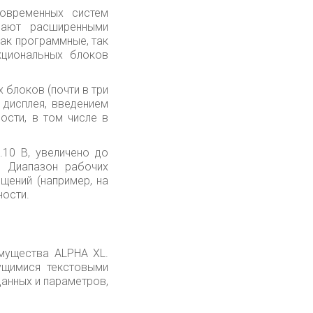
овременных систем
дают расширенными
ак программные, так
кциональных блоков
 блоков (почти в три
 дисплея, введением
сти, в том числе в
.10 В, увеличено до
й Диапазон рабочих
щений (например, на
ности.
мущества ALPHA XL.
ущимися текстовыми
анных и параметров,