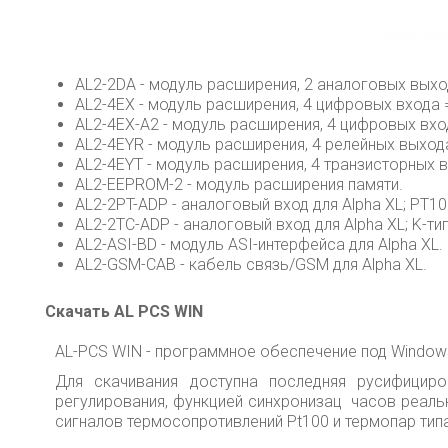
AL2-2DA - модуль расширения, 2 аналоговых выход
AL2-4EX - модуль расширения, 4 цифровых входа 
AL2-4EX-A2 - модуль расширения, 4 цифровых вхо
AL2-4EYR - модуль расширения, 4 релейных выхода
AL2-4EYT - модуль расширения, 4 транзисторных в
AL2-EEPROM-2 - модуль расширения памяти.
AL2-2PT-ADP - аналоговый вход для Alpha XL; PT100
AL2-2TC-ADP - аналоговый вход для Alpha XL; K-тип
AL2-ASI-BD - модуль ASI-интерфейса для Alpha XL.
AL2-GSM-CAB - кабель связь/GSM для Alpha XL.
Скачать AL PCS WIN
AL-PCS WIN - программное обеспечение под Window
Для скачивания доступна последняя русифицир
регулирования, функцией синхронизац часов реаль
сигналов термосопротивлений Pt100 и термопар типа