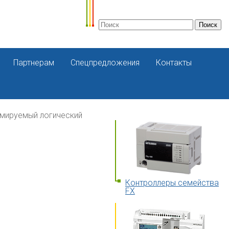
Партнерам
Спецпредложения
Контакты
мируемый логический
Контроллеры семейства
FX