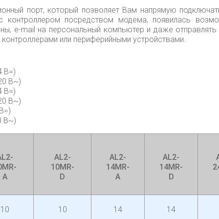
онный порт, который позволяет Вам напрямую подключат
с контроллером посредством модема, появилась возм
ы, e-mail на персональный компьютер и даже отправлять
и контроллерами или периферийными устройствами.
4 В=)
20 В~)
4 В=)
20 В~)
В=)
0 В~)
AL2-
AL2-
AL2-
AL2-
0MR-
10MR-
14MR-
14MR-
2
A
D
A
D
10
10
14
14