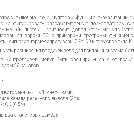
ndows, включающее симулятор и функцию визуализации п
ко конфигурировать разрабатываемую пользователем сис
льных библиотек привносит дополнительные удобства
цированная версия ПО с примерами программ, функцион
ки сигналов термосопротивлений Pt100 и термопар типа K.
ность расширения ввода/вывода для придания системе бол
в контроллеров могут быть расширены за счет подкл
целом 28 каналов.
ры:
я встроенными 1 кГц счетчиками;
тыре канала релейного вывода (2А);
 ОК (0,5А).
на два аналоговых выхода.