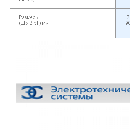
Размеры
7
(Ш х В x Г) мм
90